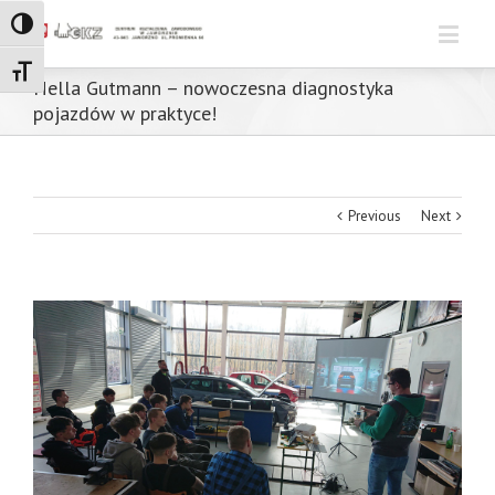
Toggle High Contrast
Toggle Font size
Hella Gutmann – nowoczesna diagnostyka
pojazdów w praktyce!
Previous
Next