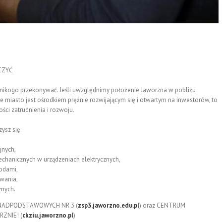
CZYĆ
 nikogo przekonywać. Jeśli uwzględnimy położenie Jaworzna w pobliżu
 miasto jest ośrodkiem prężnie rozwijającym się i otwartym na inwestorów, to
ści zatrudnienia i rozwoju.
ysz się:
jnych,
chanicznych w urządzeniach elektrycznych,
odami,
owania,
znych.
ONADPODSTAWOWYCH NR 3 (
zsp3.jaworzno.edu.pl
) oraz CENTRUM
ZNIE! (
ckziu.jaworzno.pl
)