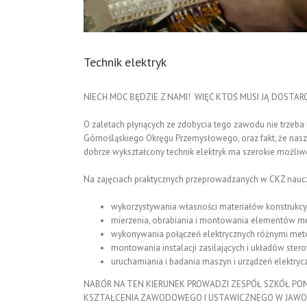
Technik elektryk
NIECH MOC BĘDZIE Z NAMI! WIĘC KTOŚ MUSI JĄ DOSTAR
O zaletach płynących ze zdobycia tego zawodu nie trzeba
Górnośląskiego Okręgu Przemysłowego, oraz fakt, że nasze
dobrze wykształcony technik elektryk ma szerokie możliwo
Na zajęciach praktycznych przeprowadzanych w CKZ naucz
wykorzystywania własności materiałów konstrukcy
mierzenia, obrabiania i montowania elementów me
wykonywania połączeń elektrycznych różnymi met
montowania instalacji zasilających i układów ster
uruchamiania i badania maszyn i urządzeń elektryc
NABÓR NA TEN KIERUNEK PROWADZI ZESPÓŁ SZKÓŁ P
KSZTAŁCENIA ZAWODOWEGO I USTAWICZNEGO W JAWOR