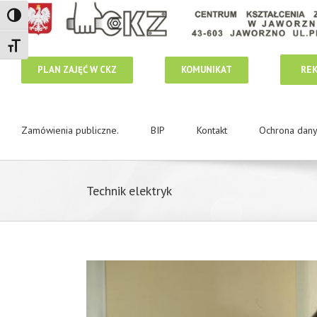
Toggle High Contrast
Toggle Font size
RE
PLAN ZAJĘĆ W CKZ
KOMUNIKAT
Zamówienia publiczne.
BIP
Kontakt
Ochrona dan
Technik elektryk