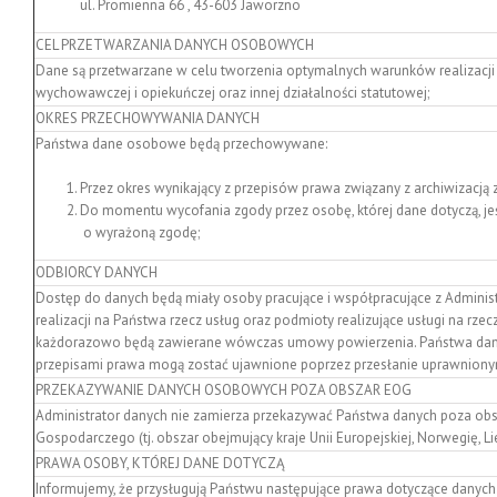
ul. Promienna 66 , 43-603 Jaworzno
CEL PRZETWARZANIA DANYCH OSOBOWYCH
Dane są przetwarzane w celu tworzenia optymalnych warunków realizacji d
wychowawczej i opiekuńczej oraz innej działalności statutowej;
OKRES PRZECHOWYWANIA DANYCH
Państwa dane osobowe będą przechowywane:
Przez okres wynikający z przepisów prawa związany z archiwizacją z
Do momentu wycofania zgody przez osobę, której dane dotyczą, je
o wyrażoną zgodę;
ODBIORCY DANYCH
Dostęp do danych będą miały osoby pracujące i współpracujące z Adminis
realizacji na Państwa rzecz usług oraz podmioty realizujące usługi na rze
każdorazowo będą zawierane wówczas umowy powierzenia. Państwa dane
przepisami prawa mogą zostać ujawnione poprzez przesłanie uprawnio
PRZEKAZYWANIE DANYCH OSOBOWYCH POZA OBSZAR EOG
Administrator danych nie zamierza przekazywać Państwa danych poza obs
Gospodarczego (tj. obszar obejmujący kraje Unii Europejskiej, Norwegię, Lie
PRAWA OSOBY, KTÓREJ DANE DOTYCZĄ
Informujemy, że przysługują Państwu następujące prawa dotyczące danyc