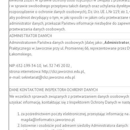
kwietnia 2016 r. w sprawie ochrony osób fizycznych w związku z przetw
i w sprawie swobodnego przepływu takich danych oraz uchylenia dyrekt
rozporządzenie o ochronie danych osobowych), Dz. Urz. UE. L Nr 119, str. 1
aby podmiot decydujący o tym, w jaki sposób i w jakim celu przetwarzane 
administrator danych, przekazał Państwu informacje niezbędne do zapewnien
przetwarzania danych osobowych.
ADMINISTRATOR DANYCH
Administratorem Państwa danych osobowych (dalej jako: „
Administrator
Praktycznego w Jaworznie przy ul. Promiennej 66, reprezentowane przez
Łakomskiego,
NIP: 632-199-34-10, tel. 32 745 20 02 ,
strona internetowa: http://ckz.jaworzno.edu.pl,
e-mail: sekretariat@ckz.jaworzno.edu.pl
DANE KONTAKTOWE INSPEKTORA OCHRONY DANYCH
We wszelkich sprawach związanych z przetwarzaniem danych osobowych 
uzyskać informację, kontaktując się z Inspektorem Ochrony Danych w nastę
za pośrednictwem poczty elektronicznej, przesyłając informację na 
magda@informatics.jaworzno.pl
listownie i osobiście pod adresem siedziby Administratora danych: