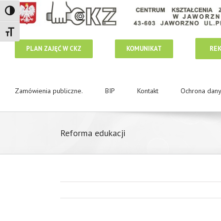
Toggle High Contrast
Toggle Font size
RE
PLAN ZAJĘĆ W CKZ
KOMUNIKAT
Zamówienia publiczne.
BIP
Kontakt
Ochrona dan
Reforma edukacji