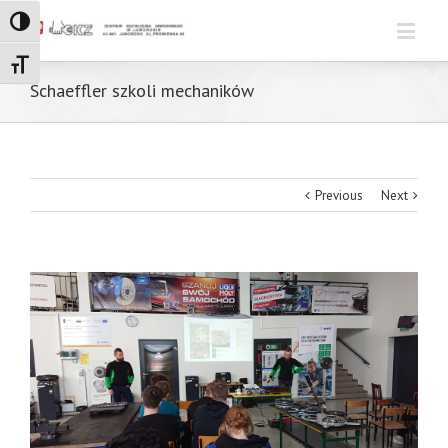
Toggle High Contrast
Toggle Font size
Schaeffler szkoli mechaników
Previous
Next