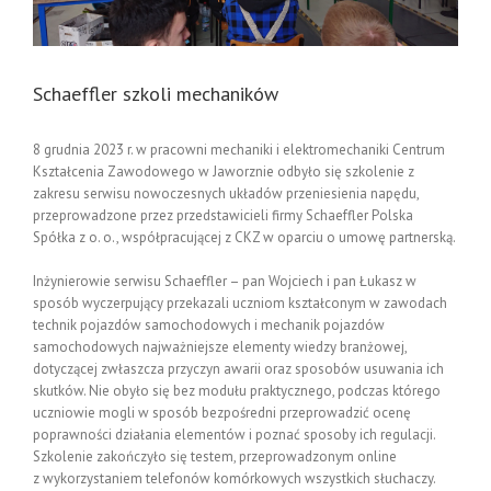
Schaeffler szkoli mechaników
8 grudnia 2023 r. w pracowni mechaniki i elektromechaniki Centrum
Kształcenia Zawodowego w Jaworznie odbyło się szkolenie z
zakresu serwisu nowoczesnych układów przeniesienia napędu,
przeprowadzone przez przedstawicieli firmy Schaeffler Polska
Spółka z o. o., współpracującej z CKZ w oparciu o umowę partnerską.
Inżynierowie serwisu Schaeffler – pan Wojciech i pan Łukasz w
sposób wyczerpujący przekazali uczniom kształconym w zawodach
technik pojazdów samochodowych i mechanik pojazdów
samochodowych najważniejsze elementy wiedzy branżowej,
dotyczącej zwłaszcza przyczyn awarii oraz sposobów usuwania ich
skutków. Nie obyło się bez modułu praktycznego, podczas którego
uczniowie mogli w sposób bezpośredni przeprowadzić ocenę
poprawności działania elementów i poznać sposoby ich regulacji.
Szkolenie zakończyło się testem, przeprowadzonym online
z wykorzystaniem telefonów komórkowych wszystkich słuchaczy.