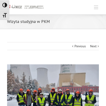
Toggle High Contrast
Toggle Font size
Wizyta studyjna w PKM
Previous
Next