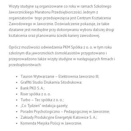
Wizyty studyjne są organizowane co roku w ramach Szkolnego
Jaworznickiego Maratonu Przedsiębiorczości. Jednym z
organizatorów tego przedsięwzięcia jest Centrum Kształcenia
Zawodowego w Jaworznie. Doświadczenie pokazuje, że takie
działanie jest niezbędne przy dokonywaniu wyboru dalszej drogi
kształcenia oraz planowaniu ścieżki kariery zawodowej.
Oprócz możliwości odwiedzenia PKM Spółka z o. o. w tym roku
szkolnym dla jaworznickich ósmoklasistów przygotowano i
przeprowadzono także wizyty studyjne w następujących firmach i
przedsiębiorstwach:
Tauron Wytwarzanie – Elektrownia Jaworzno III;
Graffiti Studio Drukarnia Sitodrukowa;
Bank PKO S. A.;
Riser spółka z o. o.
Turbo – Tec spółka z o. o.;
„Co Tydzień” redakcja gazety;
Poradni Psychologiczno – Pedagogicznej w Jaworznie;
Zakłady Produkcyjne Energetyki Katowice S. A.;
Komenda Miejska Policji w Jaworznie.