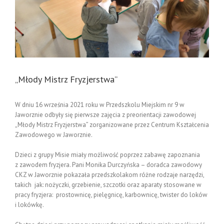
„Młody Mistrz Fryzjerstwa”
W dniu 16 września 2021 roku w Przedszkolu Miejskim nr 9 w
Jaworznie odbyły się pierwsze zajęcia z preorientacji zawodowej
„Młody Mistrz Fryzjerstwa” zorganizowane przez Centrum Kształcenia
Zawodowego w Jaworznie.
Dzieci z grupy Misie miały możliwość poprzez zabawę zapoznania
z zawodem fryzjera. Pani Monika Durczyńska – doradca zawodowy
CKZ w Jaworznie pokazała przedszkolakom różne rodzaje narzędzi,
takich jak: nożyczki, grzebienie, szczotki oraz aparaty stosowane w
pracy fryzjera: prostownicę, pielęgnicę, karbownicę, twister do loków
i lokówkę.