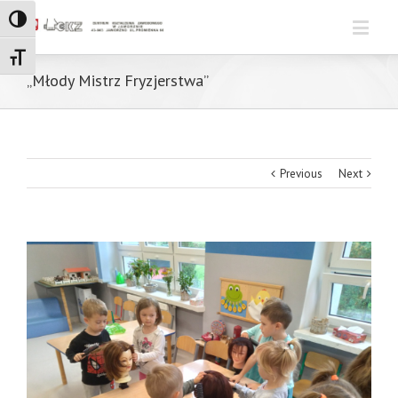
Toggle High Contrast
Toggle Font size
„Młody Mistrz Fryzjerstwa”
Previous
Next