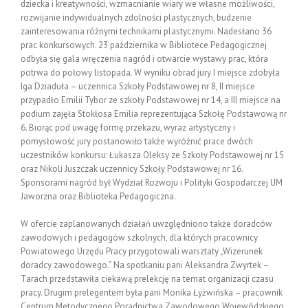
dziecka i kreatywności, wzmacnianie wiary we własne możliwości,
rozwijanie indywidualnych zdolności plastycznych, budzenie
zainteresowania różnymi technikami plastycznymi. Nadesłano 36
prac konkursowych. 23 października w Bibliotece Pedagogicznej
odbyła się gala wręczenia nagród i otwarcie wystawy prac, która
potrwa do połowy listopada. W wyniku obrad jury I miejsce zdobyła
Iga Dziaduła – uczennica Szkoły Podstawowej nr 8, II miejsce
przypadło Emilii Tybor ze szkoły Podstawowej nr 14, a III miejsce na
podium zajęła Stokłosa Emilia reprezentująca Szkołę Podstawową nr
6. Biorąc pod uwagę formę przekazu, wyraz artystyczny i
pomysłowość jury postanowiło także wyróżnić prace dwóch
uczestników konkursu: Łukasza Oleksy ze Szkoły Podstawowej nr 15
oraz Nikoli Juszczak uczennicy Szkoły Podstawowej nr 16.
Sponsorami nagród był Wydział Rozwoju i Polityki Gospodarczej UM
Jaworzna oraz Biblioteka Pedagogiczna.
W ofercie zaplanowanych działań uwzględniono także doradców
zawodowych i pedagogów szkolnych, dla których pracownicy
Powiatowego Urzędu Pracy przygotowali warsztaty „Wizerunek
doradcy zawodowego.” Na spotkaniu pani Aleksandra Zwyrtek –
Tarach przedstawiła ciekawą prelekcję na temat organizacji czasu
pracy. Drugim prelegentem była pani Monika Łyżwińska – pracownik
Centrum Metodycznego Poradnictwa Zawodowego Wojewódzkiego