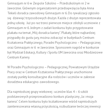
Gimnazjum nr 6 w Zespole Szkolno – Przedszkolnym nr 2 w
Jaworznie. Głównym organizatorem przedsięwzięcia była Anna
Tekieli doradca zawodowy Gimnazjum nr 6. Do rywalizacji zgłosiło
się dziewięć trzyosobowych drużyn. Każda z drużyn reprezentowała
jedną szkołę. Już po raz trzeci pierwsze miejsce zdobyli uczniowie z
Gimnazjum nr 6. Jednym z zadań konkursu było przygotowanie
plakatu na temat „Mój doradca kariery”. Plakaty, które najbardziej
przypadły do gustu jury, można zobaczyć w budynkach Centrum
Kształcenia Praktycznego, Poradni Psychologiczno – Pedagogicznej
oraz Gimnazjum nr 6 w Jaworznie. Sponsorem nagród w konkursie
był Wydział Edukacji, Kultury i Sportu UM Jaworzna oraz Młodzieżowe
Centrum Kariery.
W Poradni Psychologiczno – Pedagogicznej, Powiatowym Urzędzie
Pracy oraz w Centrum Kształcenia Praktycznego uruchomione
zostały punkty konsultacyjne dla rodziców i uczniów w zakresie
doradztwa edukacyjno-zawodowego.
Dla najmłodszej grupy wiekowej : uczniów klas 4 – 6 szkół
podstawowych przeprowadzono konkurs plastyczny „Ja i moja
kariera”. Celem konkursu było kształtowanie wśród najmłodszych
zainteresowania własną przyszłością, rozbudzanie twórczej inwencji