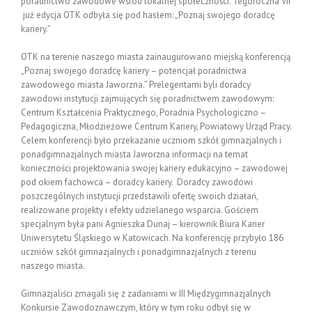
poradnictwo zawodowe wśród lokalnej społeczności. Tegoroczna VII
już edycja OTK odbyła się pod hasłem: „Poznaj swojego doradcę
kariery.”
OTK na terenie naszego miasta zainaugurowano miejską konferencją
„Poznaj swojego doradcę kariery – potencjał poradnictwa
zawodowego miasta Jaworzna.” Prelegentami byli doradcy
zawodowi instytucji zajmujących się poradnictwem zawodowym:
Centrum Kształcenia Praktycznego, Poradnia Psychologiczno –
Pedagogiczna, Młodzieżowe Centrum Kariery, Powiatowy Urząd Pracy.
Celem konferencji było przekazanie uczniom szkół gimnazjalnych i
ponadgimnazjalnych miasta Jaworzna informacji na temat
konieczności projektowania swojej kariery edukacyjno – zawodowej
pod okiem fachowca – doradcy kariery. Doradcy zawodowi
poszczególnych instytucji przedstawili ofertę swoich działań,
realizowane projekty i efekty udzielanego wsparcia. Gościem
specjalnym była pani Agnieszka Dunaj – kierownik Biura Karier
Uniwersytetu Śląskiego w Katowicach. Na konferencję przybyło 186
uczniów szkół gimnazjalnych i ponadgimnazjalnych z terenu
naszego miasta.
Gimnazjaliści zmagali się z zadaniami w III Międzygimnazjalnych
Konkursie Zawodoznawczym, który w tym roku odbył się w