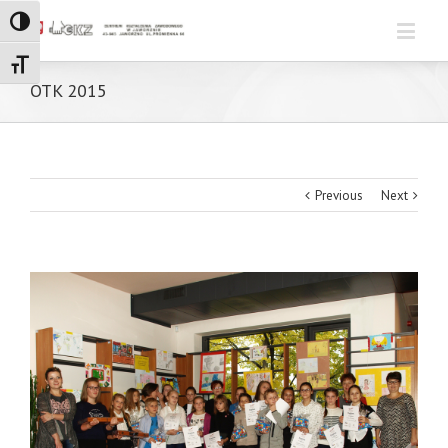
Toggle High Contrast
Toggle Font size
OTK 2015
Previous
Next