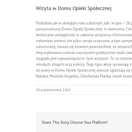
Wizyta w Domu Opieki Społecznej
Podobnie jak w ubiegłym roku szkolnym, tak i w tym – 28 
pensjonariuszy Domu Opieki Społecznej w Jaworznie. Celem
techniczne umiejętności w zakresie strzyżenia i formowa
natomiast zmienić nie tylko swoje uczesanie, a tym samy
samoocenę. Uważa się bowiem powszechnie, że zmiana fry
linią wykonania czuwali nauczyciele praktycznej nauki zaw
wyglądu jest najważniejsza w tych wizytach. To co istotn
młodych, drugich uczy pokory. Tego typu akcje sprawiają, że
do pracy w Domu Opieki Społecznej zawsze zgłaszają się t
Natalia, Miziołek Angelika, Chechelska Marika i Jurek Justy
30 października, 2015
Share This Story, Choose Your Platform!