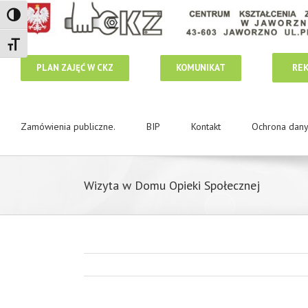
Toggle High Contrast
Toggle Font size
RE
PLAN ZAJĘĆ W CKZ
KOMUNIKAT
Zamówienia publiczne.
BIP
Kontakt
Ochrona dan
Wizyta w Domu Opieki Społecznej