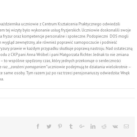
października uczniowie z Centrum Kształcenia Praktycznego odwiedzili
 tej wizyty było wykonanie usług fryzjerskich. Uczniowie doskonalili swoje
nia fryzur oraz kompetencje personalne i społeczne. Podopieczni DOS mogli
m wygląd zewnętrzny, ale również poprawić samopoczucie i podnieść
zury prawie w każdym przypadku skutkuje poprawą nastroju. Nad ostateczną
odu z CKP pani Anna Wróbel i pani Małgorzata Richter. Jednak to nie zmiana
e – to wspólnie spędzony czas, który jednych przekonuje o serdeczności
 raz ,,
zarażeni pomaganiem”
uczniowie podejmują te działania wielokrotnie –
e same osoby. Tym razem już po raz trzeci pensjonariuszy odwiedziła: Wnęk
na.