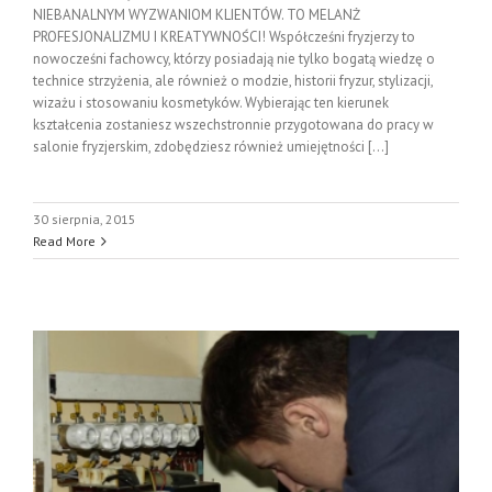
NIEBANALNYM WYZWANIOM KLIENTÓW. TO MELANŻ
PROFESJONALIZMU I KREATYWNOŚCI! Współcześni fryzjerzy to
nowocześni fachowcy, którzy posiadają nie tylko bogatą wiedzę o
technice strzyżenia, ale również o modzie, historii fryzur, stylizacji,
wizażu i stosowaniu kosmetyków. Wybierając ten kierunek
kształcenia zostaniesz wszechstronnie przygotowana do pracy w
salonie fryzjerskim, zdobędziesz również umiejętności [...]
30 sierpnia, 2015
Read More