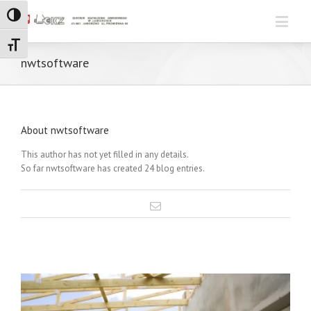
Toggle High Contrast
Toggle Font size
nwtsoftware
About
nwtsoftware
This author has not yet filled in any details.
So far nwtsoftware has created 24 blog entries.