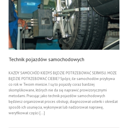
Technik pojazdów samochodowych
KAŻDY SAMOCHÓD KIEDYŚ BĘDZIE POTRZEBOWAĆ SERWISU. MOŻE
BĘDZIE POTRZEBOWAĆ CIEBIE? Spójrz, ile samochodów przybywa
co rok w Twoim mieście. I są to pojazdy coraz bardziej
skomplikowane, których nie da się naprawić prowizorycznymi
metodami. Pracując jako technik pojazdów samochodowych
będziesz organizował proces obsługi, diagnozował usterki i określał
sposób ich usunięcia, wykonywał lub nadzorował naprawę,
weryfikował części [...]