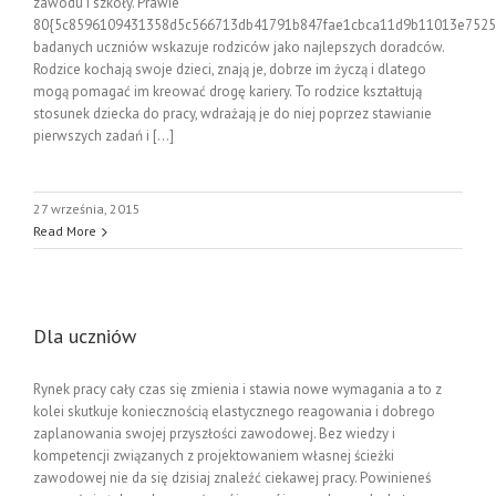
zawodu i szkoły. Prawie
80{5c8596109431358d5c566713db41791b847fae1cbca11d9b11013e7525
badanych uczniów wskazuje rodziców jako najlepszych doradców.
Rodzice kochają swoje dzieci, znają je, dobrze im życzą i dlatego
mogą pomagać im kreować drogę kariery. To rodzice kształtują
stosunek dziecka do pracy, wdrażają je do niej poprzez stawianie
pierwszych zadań i [...]
27 września, 2015
Read More
Dla uczniów
Rynek pracy cały czas się zmienia i stawia nowe wymagania a to z
kolei skutkuje koniecznością elastycznego reagowania i dobrego
zaplanowania swojej przyszłości zawodowej. Bez wiedzy i
kompetencji związanych z projektowaniem własnej ścieżki
zawodowej nie da się dzisiaj znaleźć ciekawej pracy. Powinieneś