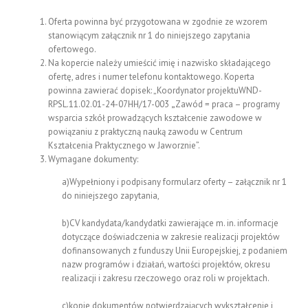
Oferta powinna być przygotowana w zgodnie ze wzorem
stanowiącym załącznik nr 1 do niniejszego zapytania
ofertowego.
Na kopercie należy umieścić imię i nazwisko składającego
ofertę, adres i numer telefonu kontaktowego. Koperta
powinna zawierać dopisek: „Koordynator projektuWND-
RPSL.11.02.01-24-07HH/17-003
„
Zawód = praca – programy
wsparcia szkół prowadzących kształcenie zawodowe w
powiązaniu z praktyczną nauką zawodu w Centrum
Kształcenia Praktycznego w Jaworznie”.
Wymagane dokumenty:
a)Wypełniony i podpisany formularz oferty – załącznik nr 1
do niniejszego zapytania,
b)CV kandydata/kandydatki zawierające m. in. informacje
dotyczące doświadczenia w zakresie realizacji projektów
dofinansowanych z funduszy Unii Europejskiej, z podaniem
nazw programów i działań, wartości projektów, okresu
realizacji i zakresu rzeczowego oraz roli w projektach.
c)kopie dokumentów potwierdzających wykształcenie i