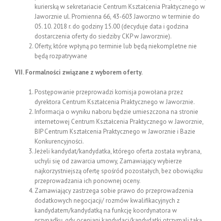
kurierską w sekretariacie Centrum Kształcenia Praktycznego w
Jaworznie ul. Promienna 66, 43-603 Jaworzno w terminie do
05. 10. 2018 r. do godziny 15.00 (decyduje data i godzina
dostarczenia oferty do siedziby CKP w Jaworznie).
Oferty, które wpłyną po terminie lub będą niekompletne nie
będą rozpatrywane
VII. Formalności związane z wyborem oferty.
Postępowanie przeprowadzi komisja powołana przez
dyrektora Centrum Kształcenia Praktycznego w Jaworznie.
Informacja o wyniku naboru będzie umieszczona na stronie
internetowej Centrum Kształcenia Praktycznego w Jaworznie,
BIP Centrum Kształcenia Praktycznego w Jaworznie i Bazie
Konkurencyjności.
Jeżeli kandydat/kandydatka, którego oferta została wybrana,
uchyli się od zawarcia umowy, Zamawiający wybierze
najkorzystniejszą ofertę spośród pozostałych, bez obowiązku
przeprowadzania ich ponownej oceny.
Zamawiający zastrzega sobie prawo do przeprowadzenia
dodatkowych negocjacji/ rozmów kwalifikacyjnych z
kandydatem/kandydatką na funkcję koordynatora w
przypadku, gdy oceniani kandydaci/kandydatki otrzymali taką