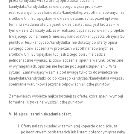
przez kandydata wraz z ofertą opisu doświadczenia
kandydata/kandydatkę, zawierającego wykaz projektów
realizowanych przez kandydata/kandydatkę, współfinansowanych ze
środków Unii Europejskiej, w okresie ostatnich 7 lat przed upływem
terminu składania ofert, a jeżeli okres działalności jest krótszy – w
tym okresie. Za każdy udział w realizacji bądź nadzorowaniu projektu
trwającego co najmniej 6 miesięcy kandydat//kandydatka otrzyma 10
punktów. Jeśli kandydat//kandydatka nie dołączy do oferty opisu
swojego doświadczenia w projektach współfinansowanych ze
środków Unii Europejskiej, lub jeśli z tego opisu nie będzie
jednoznacznie wynikać, iż doświadczenie spełnia warunki określone
w wymaganiach, opis ten nie będzie podlegał uzupełnieniu. W tej
sytuacji Zamawiający weźmie pod uwagę tylko to doświadczenie
kandydata/kandydatki, co do którego kandydat//kandydatka wykazał
spełnianie warunków, i przyzna odpowiednią liczbę punktów.
Zamawiający wybierze najkorzystniejszą ofertę, która spełni wymogi
formalne i uzyska najwyższą liczbę punktów
VI. Miejsce i termin składania ofert.
Oferty należy składać w zamkniętej kopercie osobiście, za
pośrednictwem osób trzecich lub listem poleconym/przesyłką