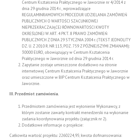
Centrum Kształcenia Praktycznego w Jaworznie nr 4/2014 z
dnia 29 grudnia 2014 r., wprowadzające
REGULAMINRAMOWYCH PROCEDUR UDZIELANIA ZAMÓWIEŃ
PUBLICZNYCH O WARTOŚCI SZACUNKOWEJ
NIEPRZEKRACZAJĄCEJ RÓWNOWARTOŚCI KWOTY
OKREŚLONEJ W ART. 4 PKT. 8 PRAWO ZAMÓWIEŃ
PUBLICZNYCH Z DNIA 29 STYCZNIA 2004 r. (TEKST JEDNOLITY
DZ. U. Z 2010 R. NR 113, POZ. 759 Z PÓŹNIEJSZYMI ZMIANAMI):
30000 EURO, obowiązujący w Centrum Kształcenia
Praktycznego w Jaworznie od dnia 29 grudnia 2014 r.
Zapytanie zostaje umieszczone dodatkowo na stronie
internetowej Centrum Kształcenia Praktycznego w Jaworznie
oraz umieszczone w BIP Centrum Kształcenia Praktycznego w
Jaworznie.
III. Przedmiot zamówienia.
Przedmiotem zamówienia jest wyłonienie Wykonawcy, z
którym zostanie zawarty kontrakt menedżerski na wykonanie
zadania koordynowania projektu (załącznik nr 2).
Dodatkowe informacje o projekcie:
Całkowita wartość projektu: 2260224,95; kwota dofinansowania: