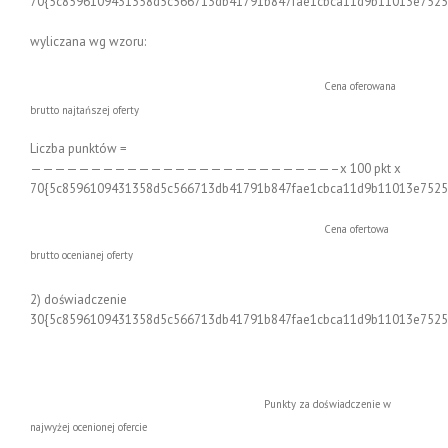
70{5c8596109431358d5c566713db41791b847fae1cbca11d9b11013e7525
wyliczana wg wzoru:
Cena oferowana
brutto najtańszej oferty
Liczba punktów =
—————————————————————————–x 100 pkt x
70{5c8596109431358d5c566713db41791b847fae1cbca11d9b11013e7525
Cena ofertowa
brutto ocenianej oferty
2) doświadczenie
30{5c8596109431358d5c566713db41791b847fae1cbca11d9b11013e7525
Punkty za doświadczenie w
najwyżej ocenionej ofercie