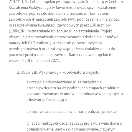
2147213,70. Celem projektu jest poprawa jakości edukacji w Centrum
Kształcenia Praktycznego w Jaworznie, prowadzącym kształcenie
zawodowe, poprzez doskonalenie umiejętności i kompetencji
zawodowych 4 nauczycieli zawodu (4M), podnoszenie umiejętności
oraz uzyskiwanie kwalifikacji zawodowych przez 130 uczniów
(128M,2K) i wzmacnianie ich zdolności do zatrudnienia. Projekt
obejmuje przeprowadzenie certyfikowanych szkoleń dla uczniów i
nauczycieli CKP, realizację staży i praktyk zawodowych w
przedsiębiorstwach oraz zakupy wyposażenia dydaktycznego do
pracowni praktycznej nauki zawodu. Ramy czasowe projektu to
wrzesień 2018 – sierpień 2021.
Obowiązki Wykonawcy – koordynatora projektu:
a)przejęcie odpowiedzialności za zarządzanie
przedsięwzięciem na wszystkich jego etapach zgodnie z
zapisami zawartymi w umowie o dofinansowanie projektu
z Instytucją Zarządzającą;
b)koordynowanie działań w ramach realizacji projektu;
c)nadzór nad zgodnością realizacji projektu z wnioskiem o
dofinansowanie, umową o dofinansowanie, przyjętym