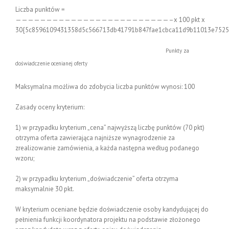
Liczba punktów =
—————————————————————————–x 100 pkt x
30{5c8596109431358d5c566713db41791b847fae1cbca11d9b11013e7525
Punkty za
doświadczenie ocenianej oferty
Maksymalna możliwa do zdobycia liczba punktów wynosi: 100
Zasady oceny kryterium:
1) w przypadku kryterium „cena” najwyższą liczbę punktów (70 pkt)
otrzyma oferta zawierająca najniższe wynagrodzenie za
zrealizowanie zamówienia, a każda następna według podanego
wzoru;
2) w przypadku kryterium „doświadczenie” oferta otrzyma
maksymalnie 30 pkt.
W kryterium oceniane będzie doświadczenie osoby kandydującej do
pełnienia funkcji koordynatora projektu na podstawie złożonego