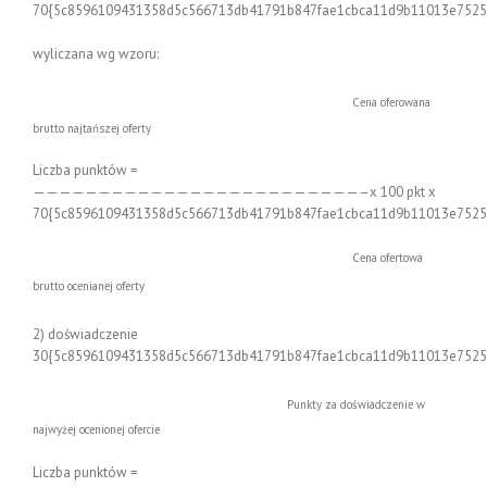
70{5c8596109431358d5c566713db41791b847fae1cbca11d9b11013e7525
wyliczana wg wzoru:
Cena oferowana
brutto najtańszej oferty
Liczba punktów =
—————————————————————————–x 100 pkt x
70{5c8596109431358d5c566713db41791b847fae1cbca11d9b11013e7525
Cena ofertowa
brutto ocenianej oferty
2) doświadczenie
30{5c8596109431358d5c566713db41791b847fae1cbca11d9b11013e7525
Punkty za doświadczenie w
najwyżej ocenionej ofercie
Liczba punktów =