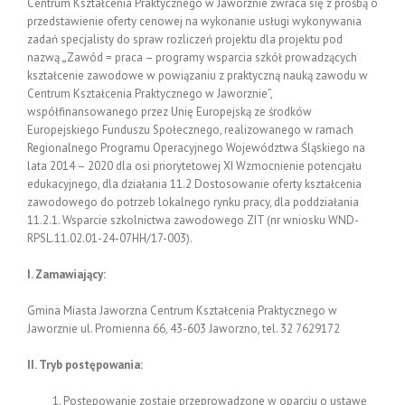
Centrum Kształcenia Praktycznego w Jaworznie zwraca się z prośbą o
przedstawienie oferty cenowej na wykonanie usługi wykonywania
zadań specjalisty do spraw rozliczeń projektu dla projektu pod
nazwą
„
Zawód = praca – programy wsparcia szkół prowadzących
kształcenie zawodowe w powiązaniu z praktyczną nauką zawodu w
Centrum Kształcenia Praktycznego w Jaworznie”,
współfinansowanego przez Unię Europejską ze środków
Europejskiego Funduszu Społecznego, realizowanego w ramach
Regionalnego Programu Operacyjnego Województwa Śląskiego na
lata 2014 – 2020 dla osi priorytetowej XI Wzmocnienie potencjału
edukacyjnego, dla działania 11.2 Dostosowanie oferty kształcenia
zawodowego do potrzeb lokalnego rynku pracy, dla poddziałania
11.2.1. Wsparcie szkolnictwa zawodowego ZIT (nr wniosku WND-
RPSL.11.02.01-24-07HH/17-003).
I. Zamawiający:
Gmina Miasta Jaworzna Centrum Kształcenia Praktycznego w
Jaworznie ul. Promienna 66, 43-603 Jaworzno, tel. 32 7629172
II. Tryb postępowania:
Postępowanie zostaje przeprowadzone w oparciu o ustawę