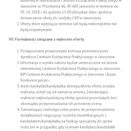
kurierską w sekretariacie Centrum Kształcenia Praktycznego w
Jaworznie ul. Promienna 66, 43-603 Jaworzno w terminie do
05. 10. 2018 r. do godziny 15.00 (decyduje data i godzina
dostarczenia oferty do siedziby CKP w Jaworznie).
Oferty, które wpłyną po terminie lub będą niekompletne nie
będą rozpatrywane
VII. Formalności związane z wyborem oferty.
Postępowanie przeprowadzi komisja powołana przez
dyrektora Centrum Kształcenia Praktycznego w Jaworznie.
Informacja o wyniku naboru będzie umieszczona na stronie
internetowej Centrum Kształcenia Praktycznego w Jaworznie,
BIP Centrum Kształcenia Praktycznego w Jaworznie i Bazie
Konkurencyjności.
Jeżeli kandydat/kandydatka, którego/której oferta została
wybrana, uchyli się od zawarcia umowy, Zamawiający
wybierze najkorzystniejszą ofertę spośród pozostałych, bez
obowiązku przeprowadzania ich ponownej oceny.
Zamawiający zastrzega sobie prawo do przeprowadzenia
dodatkowych negocjacji/ rozmów kwalifikacyjnych z
kandydatem/kandydatką na funkcję specjalisty do spraw
rozliczeń w przypadku, gdy oceniani kandydaci/kandydatki