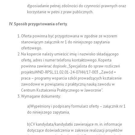
d)posiadanie pełnej zdolności do czynności prawnych oraz
korzystanie w pełni z praw publicznych.
IV. Sposób przygotowania oferty.
Oferta powinna być przygotowana w zgodnie ze wzorem
stanowiącym załącznik nr 1 do niniejszego zapytania
ofertowego.
Na kopercie należy umieścić imię i nazwisko składającego
ofertę, adres i numer telefonu kontaktowego. Koperta
powinna zawierać dopisek: „Specjalista do spraw rozliczeń
projektuWND-RPSL.11.02.01-24-07HH/17-003
„
Zawód =
praca – programy wsparcia szkół prowadzących kształcenie
zawodowe w powiązaniu z praktyczną nauką zawodu w
Centrum Kształcenia Praktycznego w Jaworznie”.
Wymagane dokumenty:
a)Wypełniony i podpisany formularz oferty – załącznik nr 1
do niniejszego zapytania,
b)CV kandydata/kandydatki zawierające m. in. informacje
dotyczące doświadczenia w zakresie realizacji projektów