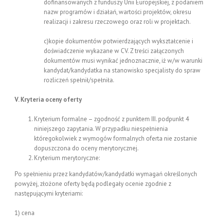
dofinansowanych z funduszy Unii Europejskiej, z podaniem
nazw programów i działań, wartości projektów, okresu
realizacji i zakresu rzeczowego oraz roli w projektach.
c)kopie dokumentów potwierdzających wykształcenie i
doświadczenie wykazane w CV. Z treści załączonych
dokumentów musi wynikać jednoznacznie, iż w/w warunki
kandydat/kandydatka na stanowisko specjalisty do spraw
rozliczeń spełnił/spełniła.
V. Kryteria oceny oferty
Kryterium formalne – zgodność z punktem III. podpunkt 4
niniejszego zapytania. W przypadku niespełnienia
któregokolwiek z wymogów formalnych oferta nie zostanie
dopuszczona do oceny merytorycznej.
Kryterium merytoryczne:
Po spełnieniu przez kandydatów/kandydatki wymagań określonych
powyżej, złożone oferty będą podlegały ocenie zgodnie z
następującymi kryteriami:
1) cena