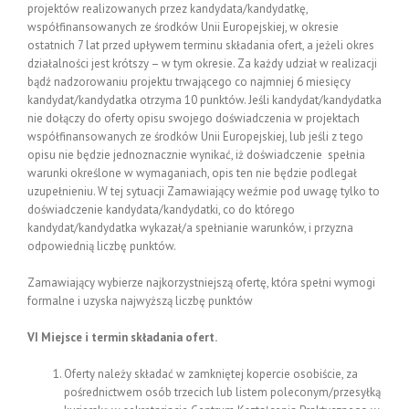
projektów realizowanych przez kandydata/kandydatkę,
współfinansowanych ze środków Unii Europejskiej, w okresie
ostatnich 7 lat przed upływem terminu składania ofert, a jeżeli okres
działalności jest krótszy – w tym okresie. Za każdy udział w realizacji
bądź nadzorowaniu projektu trwającego co najmniej 6 miesięcy
kandydat/kandydatka otrzyma 10 punktów. Jeśli kandydat/kandydatka
nie dołączy do oferty opisu swojego doświadczenia w projektach
współfinansowanych ze środków Unii Europejskiej, lub jeśli z tego
opisu nie będzie jednoznacznie wynikać, iż doświadczenie spełnia
warunki określone w wymaganiach, opis ten nie będzie podlegał
uzupełnieniu. W tej sytuacji Zamawiający weźmie pod uwagę tylko to
doświadczenie kandydata/kandydatki, co do którego
kandydat/kandydatka wykazał/a spełnianie warunków, i przyzna
odpowiednią liczbę punktów.
Zamawiający wybierze najkorzystniejszą ofertę, która spełni wymogi
formalne i uzyska najwyższą liczbę punktów
VI Miejsce i termin składania ofert.
Oferty należy składać w zamkniętej kopercie osobiście, za
pośrednictwem osób trzecich lub listem poleconym/przesyłką