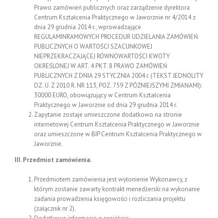
Prawo zamówień publicznych oraz zarządzenie dyrektora
Centrum Kształcenia Praktycznego w Jaworznie nr 4/2014 z
dnia 29 grudnia 2014 r., wprowadzające
REGULAMINRAMOWYCH PROCEDUR UDZIELANIA ZAMÓWIEŃ
PUBLICZNYCH O WARTOŚCI SZACUNKOWEJ
NIEPRZEKRACZAJĄCEJ RÓWNOWARTOŚCI KWOTY
OKREŚLONEJ W ART. 4 PKT. 8 PRAWO ZAMÓWIEŃ
PUBLICZNYCH Z DNIA 29 STYCZNIA 2004 r. (TEKST JEDNOLITY
DZ. U. Z 2010 R. NR 113, POZ. 759 Z PÓŹNIEJSZYMI ZMIANAMI):
30000 EURO, obowiązujący w Centrum Kształcenia
Praktycznego w Jaworznie od dnia 29 grudnia 2014 r.
Zapytanie zostaje umieszczone dodatkowo na stronie
internetowej Centrum Kształcenia Praktycznego w Jaworznie
oraz umieszczone w BIP Centrum Kształcenia Praktycznego w
Jaworznie.
III. Przedmiot zamówienia.
Przedmiotem zamówienia jest wyłonienie Wykonawcy, z
którym zostanie zawarty kontrakt menedżerski na wykonanie
zadania prowadzenia księgowości i rozliczania projektu
(załącznik nr 2).