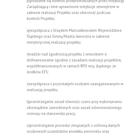
p)poddanie się kontroli przeprowadzanych przez Instytucję
Zarządzającą i inne uprawnione instytucje zewnętrzne w
zakresie realizacji Projektu oraz obecność podczas
kontroli Projektu;
q)współpraca z Urzędem Marszałkowskim Województwa
Śląskiego oraz Gminą Miasta Jaworzna w zakresie
merytorycznej realizacji projektu;
r)nadzór nad zgodnością projektu z wnioskiem o
dofinansowanie zgodnie z zasadami realizacji projektów,
współfinansowanych w ramach RPO woj. śląskiego ze
środków EFS;
s)współpraca z pozostałymi osobami zaangażowanymi w
realizację projektu;
t)przestrzeganie zasad równości szans przy wykonywaniu
obowiązków zawodowych oraz zasad zrównoważonego
rozwoju na stanowisku pracy;
u)przestrzeganie procedur związanych z ochroną danych
osobowych uczestników projektu, personelu oraz