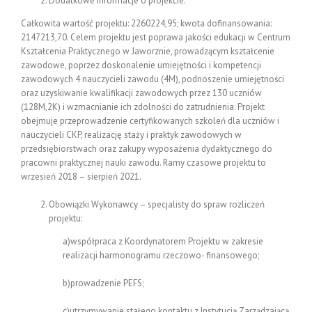
Dodatkowe informacje o projekcie:
Całkowita wartość projektu: 2260224,95; kwota dofinansowania:
2147213,70. Celem projektu jest poprawa jakości edukacji w Centrum
Kształcenia Praktycznego w Jaworznie, prowadzącym kształcenie
zawodowe, poprzez doskonalenie umiejętności i kompetencji
zawodowych 4 nauczycieli zawodu (4M), podnoszenie umiejętności
oraz uzyskiwanie kwalifikacji zawodowych przez 130 uczniów
(128M,2K) i wzmacnianie ich zdolności do zatrudnienia. Projekt
obejmuje przeprowadzenie certyfikowanych szkoleń dla uczniów i
nauczycieli CKP, realizację staży i praktyk zawodowych w
przedsiębiorstwach oraz zakupy wyposażenia dydaktycznego do
pracowni praktycznej nauki zawodu. Ramy czasowe projektu to
wrzesień 2018 – sierpień 2021.
Obowiązki Wykonawcy – specjalisty do spraw rozliczeń
projektu:
a)współpraca z Koordynatorem Projektu w zakresie
realizacji harmonogramu rzeczowo- finansowego;
b)prowadzenie PEFS;
c)utrzymywanie stałego kontaktu z Instytucją Zarządzającą,