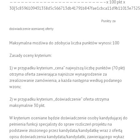
—————————————————————————–x 100 pkt x
30{5c8596109431358d5c566713db41791b847fae1cbca11d9b11013e7525
Punkty za
doświadczenie ocenianej oferty
Maksymalna możliwa do zdobycia liczba punktów wynosi: 100
Zasady oceny kryterium:
1) w przypadku kryterium „cena” najwyższą liczbę punktów (70 pkt)
otrzyma oferta zawierająca najniższe wynagrodzenie za
zrealizowanie zamówienia, a każda następna według podanego
wzoru;
2) w przypadku kryterium „doświadczenie” oferta otrzyma
maksymalnie 30 pkt.
W kryterium oceniane będzie doświadczenie osoby kandydującej do
pełnienia funkcji specjalisty do spraw rozliczeń projektu na
podstawie złożonego przez kandydata/kandydatkę wraz z ofertą
opisu doświadczenia kandydata/kandydatki, zawierającego wykaz