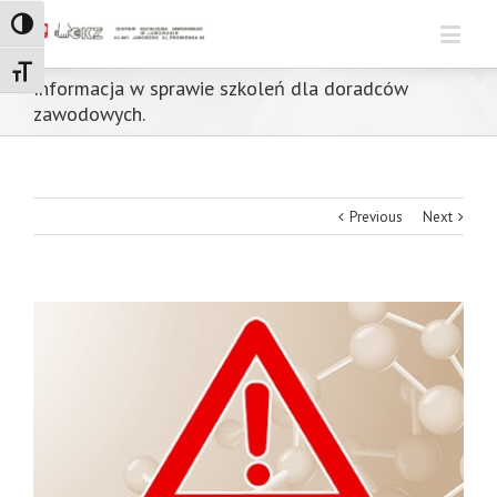
Toggle High Contrast
Toggle Font size
Informacja w sprawie szkoleń dla doradców
zawodowych.
Previous
Next