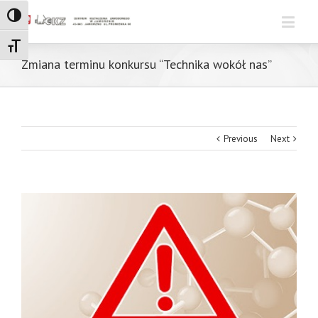
Toggle High Contrast
Toggle Font size
Zmiana terminu konkursu “Technika wokół nas”
Previous
Next