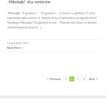
„Mikołajki” dla seniorów
"Mikołajki" - 6 grudnia ?….10 grudnia?…. A może 12 grudnia ? Czy to
naprawdę takie ważne, w którym dniu w kalendarzu przypada dzień
Świętego Mikołaja? Oczywiście że nie… Przecież ten dzień, w którym
obdarowujemy innych [...]
13 grudnia, 2024
Read More
Previous
1
2
3
4
Next