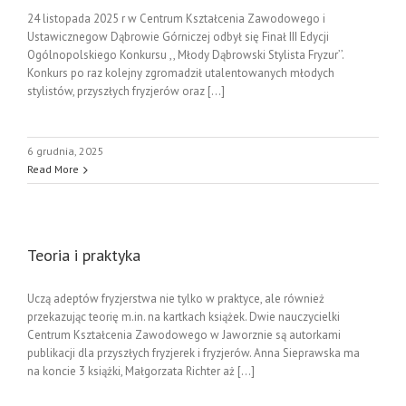
24 listopada 2025 r w Centrum Kształcenia Zawodowego i
Ustawicznegow Dąbrowie Górniczej odbył się Finał III Edycji
Ogólnopolskiego Konkursu ,, Młody Dąbrowski Stylista Fryzur’’.
Konkurs po raz kolejny zgromadził utalentowanych młodych
stylistów, przyszłych fryzjerów oraz [...]
6 grudnia, 2025
Read More
Teoria i praktyka
Uczą adeptów fryzjerstwa nie tylko w praktyce, ale również
przekazując teorię m.in. na kartkach książek. Dwie nauczycielki
Centrum Kształcenia Zawodowego w Jaworznie są autorkami
publikacji dla przyszłych fryzjerek i fryzjerów. Anna Sieprawska ma
na koncie 3 książki, Małgorzata Richter aż [...]